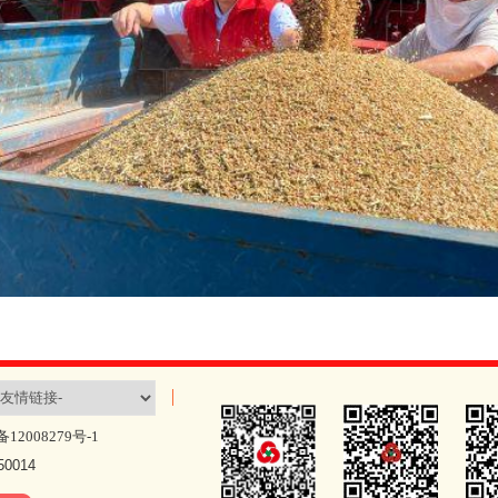
备12008279号-1
014