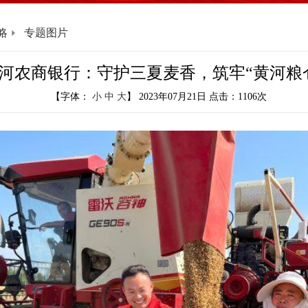
略
专题图片
河农商银行：守护三夏麦香，筑牢“黄河粮
【字体：
小
中
大
】 2023年07月21日 点击：
1106
次