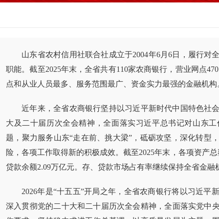
山东省农村信用社联合社成立于2004年6月6日，履行
职能。截至20
25
年末，全省共有110家农商银
行，营业网点4
70
点和从业人员最多、服务范围最
广、资金
实力
最
强
的
金融
机构
近年来，
全省农商银行坚持以习近平新时代中国特色社
大及二十届历次全会精神，全面落实习近平总书记对山东工
题，聚力服务山东“走在前、挑大梁”，砥砺攻坚，深化转型
险，各项工作取得新的积极成效。截至20
25
年末，各项资产总额
贷款余额2.09万亿元。存、贷款市场占有率继续保持全省金融
2026年是“十五五”开局之年，全省农商银行
将以习近平
深入贯彻党的二十大和二十届历次全会精神，全面落实党中