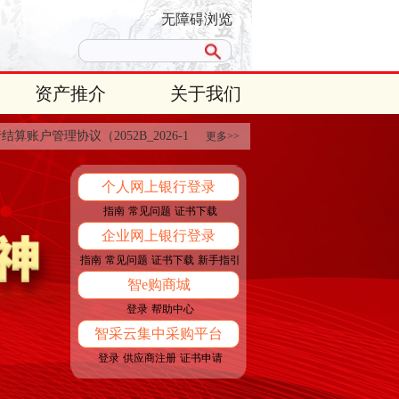
无障碍浏览
资产推介
关于我们
账户管理协议（2052B_2026-1版...
公告
更多>>
个人网上银行登录
指南
常见问题
证书下载
企业网上银行登录
指南
常见问题
证书下载
新手指引
智e购商城
登录
帮助中心
智采云集中采购平台
登录
供应商注册
证书申请